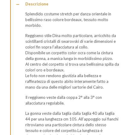
Descrizione
Splendido costume stretch per danza orientale in
bellissimo raso colore bordeaux, tessuto molto
morbido.
Reggiseno stile Dina molto particolare, arricchito da
scintillanti cristalli di swarovski di varie dimensioni e
colori fin sopra l’allacciatura al collo.
Disponibile un corpetto color ocra come la cintura
della gonna, a manica lunga in morbidissimo pizzo.
Al centro del corpetto si trova una bellissima spilla da
colori oro e bordeaux.
Le foto non rendono giustizia alla bellezza e
raffinatezza di questo abito interamente fatto a
mano da una delle migliori sartorie del Cairo.
Il reggiseno veste dalla coppa 2° alla 3° con
allacciatura regolabile.
La gonna veste dalla taglia dalla taglia 40 alla taglia
44 per una lunghezza cm 105. All’appoggio sui fianchi
ritroviamo una particolare cintura dello stesso
tessuto e colore del corpetto.La lunghezza è