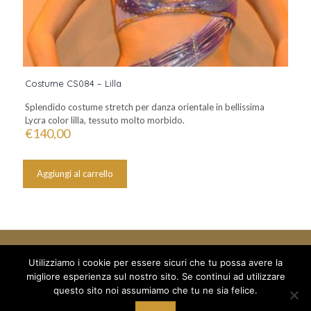
Costume CS084 – Lilla
Splendido costume stretch per danza orientale in bellissima
Lycra color lilla, tessuto molto morbido.
€
140,00
Aggiungi al carrello
Utilizziamo i cookie per essere sicuri che tu possa avere la
migliore esperienza sul nostro sito. Se continui ad utilizzare
questo sito noi assumiamo che tu ne sia felice.
© 2018 Mille e un Sogno di Boboc Ramona Oana - via Arduino 5
/a - C/O Palestra Alexandria