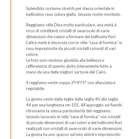
Splendido costume stretch per danza orientale in
bellissimo raso colore giallo, tessuto molto morbido.
Reggiseno stile Dina molto particolare, una metà è
ricco di scintillanti cristalli di swarovski di varie
dimensioni che vanno a formare dei bellissimi fiori.
L’altrà metà è decorata con lo stile “casa di formica” in
raso impreziosite da piccoli cristalli rotondi di vari
colore.
Le foto non rendono giustizia alla bellezza e
raffinatezza di questo abito interamente fatto a
mano da una delle migliori sartorie del Cairo.
Il reggiseno veste coppa 3°/4°/5° con allacciatura
regolabile.
La gonna veste dalla taglia dalla taglia 40 alla taglia
44 per una lunghezza cm 101. All’appoggio sui fianchi
ritroviamo la stessa particolarità del reggiseno;
tessuto lavorato in stile “casa di formica” con cristalli
di piccole dimensioni di vari colori e dei bellissimi fiori
realizzati con cristalli di swarovski di varie dimensioni.
La gonna ha uno spacco sul lato sinistro impreziosito