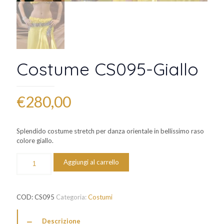
Costume CS095-Giallo
€
280,00
Splendido costume stretch per danza orientale in bellissimo raso
colore giallo.
Costume
Aggiungi al carrello
CS095-
Giallo
quantità
COD:
CS095
Categoria:
Costumi
Descrizione