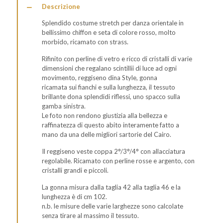
Descrizione
Splendido costume stretch per danza orientale in
bellissimo chiffon e seta di colore rosso, molto
morbido, ricamato con strass.
Rifinito con perline di vetro e ricco di cristalli di varie
dimensioni che regalano scintillii di luce ad ogni
movimento, reggiseno dina Style, gonna
ricamata sui fianchi e sulla lunghezza, il tessuto
brillante dona splendidi riflessi, uno spacco sulla
gamba sinistra.
Le foto non rendono giustizia alla bellezza e
raffinatezza di questo abito interamente fatto a
mano da una delle migliori sartorie del Cairo.
Il reggiseno veste coppa 2°/3°/4° con allacciatura
regolabile. Ricamato con perline rosse e argento, con
cristalli grandi e piccoli.
La gonna misura dalla taglia 42 alla taglia 46 e la
lunghezza è di cm 102.
n.b. le misure delle varie larghezze sono calcolate
senza tirare al massimo il tessuto.