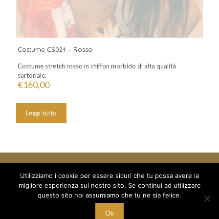
Costume CS024 – Rosso
Costume stretch rosso in chiffon morbido di alta qualità
sartoriale.
€
160,00
Leggi tutto
Utilizziamo i cookie per essere sicuri che tu possa avere la
migliore esperienza sul nostro sito. Se continui ad utilizzare
questo sito noi assumiamo che tu ne sia felice.
© 2018 Mille e un Sogno di Boboc Ramona Oana - via Arduino 5
/a - C/O Palestra Alexandria
Ok
C.F. BBC RNN 78T68 Z129M - P.I. 10221700015