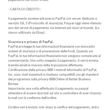
- CARTA DI CREDITO :
Il pagamento avviene attraverso PayPal con server dedicato e
servizio SSL 3 (Protocollo di sicurezza), Paypal oggi viene ritenuto
uno dei servizi di pagamento via internet più sicuri al mondo. (Lo
stesso utilizzato da Ebay).
Sicurezza e privacy di PayPal.
PayPal protegge le tue informazioni finanziarie con innovativi
sistemi di sicurezza e di prevenzione delle frodi. Quando usi
PayPal, le tue informazioni finanziarie non vengono comunicate al
commerciante. Una volta eseguito il pagamento, ti verrà inviata
tramite email la ricevuta della transazione effettuata.
Certificazione della privacy BBB I metodi informativi di PayPal,
Inc. sono stati esaminati e risultano compatibili con gli standard
del programma sulla privacy BBBOnline di Better Business
Bureau.
Importante: una volta effettuato il pagamento su paypal
attendere di essere riportati sul sito e controllare di aver ricevuto
la mail con la conferma dell'ordine.
L'ordine verrà inviato solo dopo la verifica del pagamento, entro