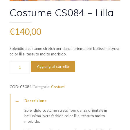
Costume CS084 – Lilla
€
140,00
Splendido costume stretch per danza orientale in bellissima Lycra
color lilla, tessuto molto morbido.
Costume
Aggiungi al carrello
CS084
-
Lilla
quantità
COD:
CS084
Categoria:
Costumi
Descrizione
Splendido costume stretch per danza orientale in
bellissima Lycra fashion color lilla, tessuto molto
morbido.