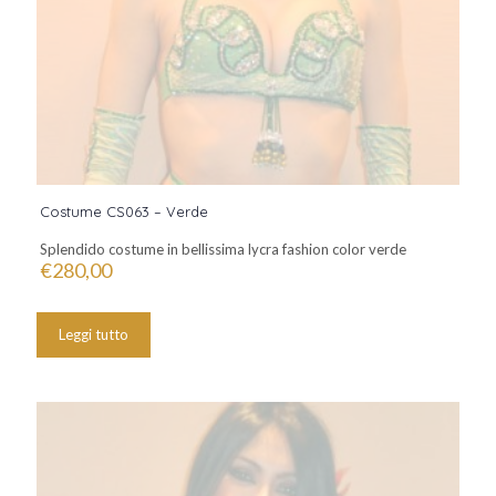
Costume CS063 – Verde
Splendido costume in bellissima lycra fashion color verde
€
280,00
Leggi tutto