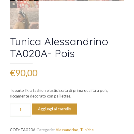
Tunica Alessandrino
TA020A- Pois
€
90,00
Tessuto likra fashion elasticizzata di prima qualità a pois,
riccamente decorato con paillettes.
Tunica
Aggiungi al carrello
Alessandrino
TA020A-
Pois
quantità
COD:
TA020A
Categorie:
Alessandrino
,
Tuniche