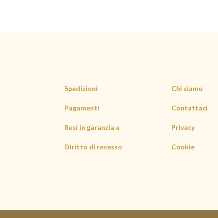
più
varianti.
Le
opzioni
possono
essere
scelte
nella
Spedizioni
Chi siamo
pagina
Pagamenti
Contattaci
del
prodotto
Resi in garanzia e
Privacy
Diritto di recesso
Cookie