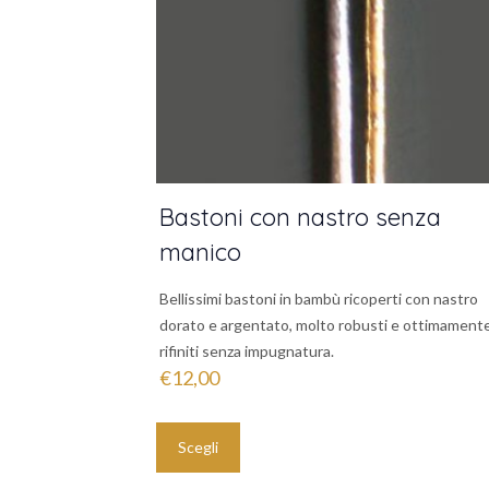
Bastoni con nastro senza
manico
Bellissimi bastoni in bambù ricoperti con nastro
dorato e argentato, molto robusti e ottimament
rifiniti senza impugnatura.
€
12,00
Questo
prodotto
Scegli
ha