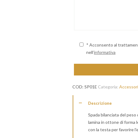
* Acconsento al trattamento
nell’
informativa
COD:
SP01E
Categoria:
Accessor
Descrizione
Spada bilanciata del peso d
lamina in ottone di forma
con la testa per favorire l’