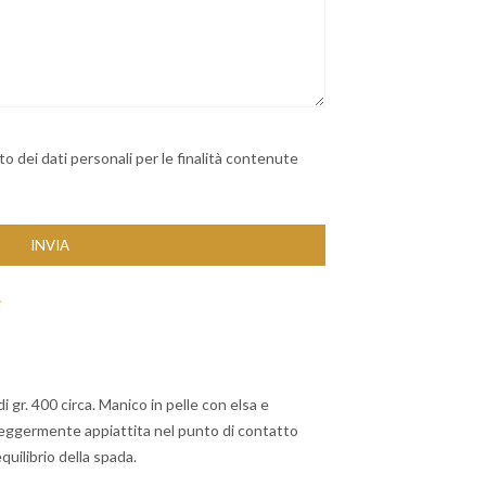
 dei dati personali per le finalità contenute
i
i gr. 400 circa. Manico in pelle con elsa e
 leggermente appiattita nel punto di contatto
equilibrio della spada.