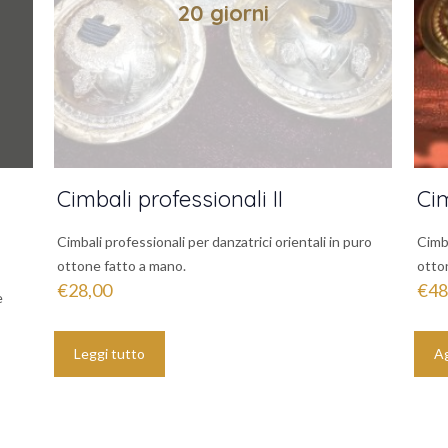
20 giorni
Cimbali professionali II
Cim
Cimbali professionali per danzatrici orientali in puro
Cimba
ottone fatto a mano.
otto
€
28,00
€
48
e
Leggi tutto
Ag