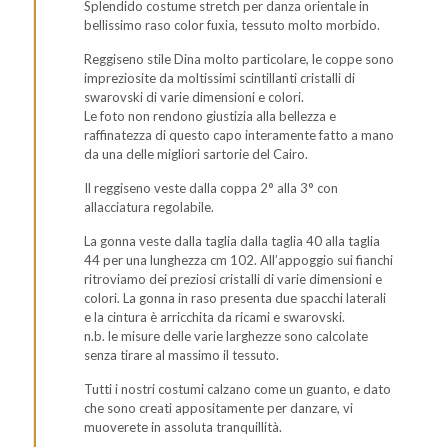
Splendido costume stretch per danza orientale in
bellissimo raso color fuxia, tessuto molto morbido.
Reggiseno stile Dina molto particolare, le coppe sono
impreziosite da moltissimi scintillanti cristalli di
swarovski di varie dimensioni e colori.
Le foto non rendono giustizia alla bellezza e
raffinatezza di questo capo interamente fatto a mano
da una delle migliori sartorie del Cairo.
Il reggiseno veste dalla coppa 2° alla 3° con
allacciatura regolabile.
La gonna veste dalla taglia dalla taglia 40 alla taglia
44 per una lunghezza cm 102. All’appoggio sui fianchi
ritroviamo dei preziosi cristalli di varie dimensioni e
colori. La gonna in raso presenta due spacchi laterali
e la cintura è arricchita da ricami e swarovski.
n.b. le misure delle varie larghezze sono calcolate
senza tirare al massimo il tessuto.
Tutti i nostri costumi calzano come un guanto, e dato
che sono creati appositamente per danzare, vi
muoverete in assoluta tranquillità.