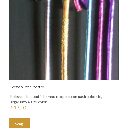
Bastoni con nastro
Bellissimi bastoni in bambù ricoperti con nastro dorato,
argentato e altri colori.
€
13,00
Questo
prodotto
Scegli
ha