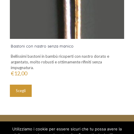
Bastoni con nastro senza manico
Bellissimi bastoni in bambù ricoperti con nastro dorato e
argentato, molto robusti e ottimamente rifiniti senza
impugnatura.
€
12,00
Questo
prodotto
Scegli
ha
più
varianti.
Le
opzioni
possono
essere
Utilizziamo i cookie per essere sicuri che tu possa avere la