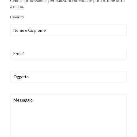
Cimbali professionali per danzatrici orientali in puro ottone fatto
a mano.
Esaurito