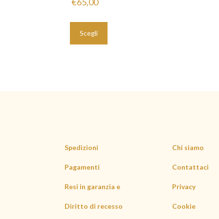
€
65,00
Questo
prodotto
Scegli
ha
più
varianti.
Le
opzioni
possono
essere
scelte
nella
Spedizioni
Chi siamo
pagina
del
Pagamenti
Contattaci
prodotto
Resi in garanzia e
Privacy
Diritto di recesso
Cookie