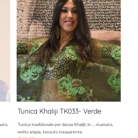
Tunica Khaliji TK033- Verde
mato,
Tunica tradizionale per danza Khaliji; in … ricamato,
molto ampia, tessuto trasparente.