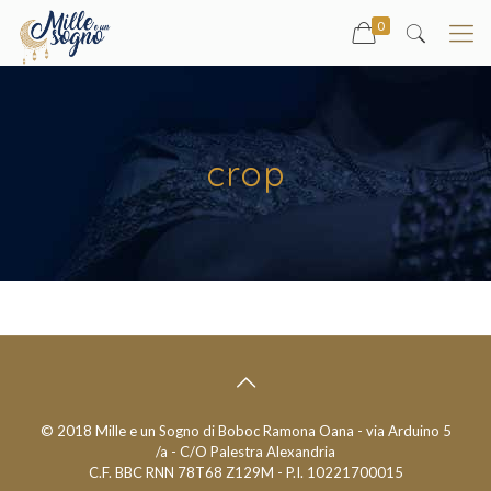
0
crop
© 2018 Mille e un Sogno di Boboc Ramona Oana - via Arduino 5
/a - C/O Palestra Alexandria
C.F. BBC RNN 78T68 Z129M - P.I. 10221700015