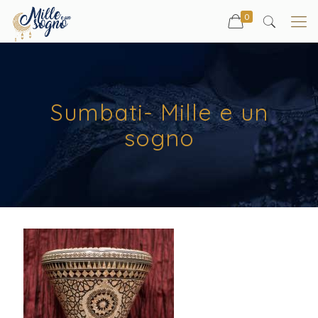
0
Sumbati- Mille e un
sogno