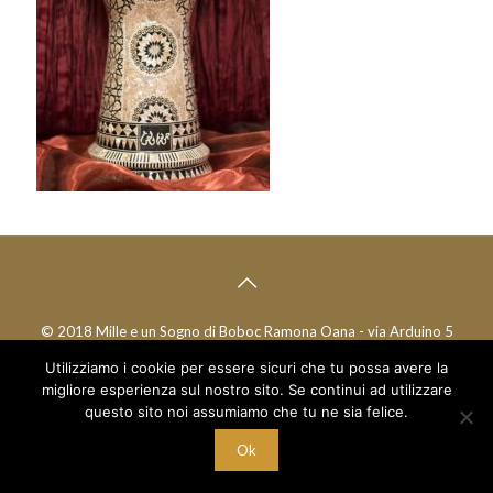
© 2018 Mille e un Sogno di Boboc Ramona Oana - via Arduino 5
/a - C/O Palestra Alexandria
Utilizziamo i cookie per essere sicuri che tu possa avere la
C.F. BBC RNN 78T68 Z129M - P.I. 10221700015
migliore esperienza sul nostro sito. Se continui ad utilizzare
questo sito noi assumiamo che tu ne sia felice.
Ok