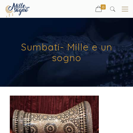
0
Sumbati- Mille e un
sogno