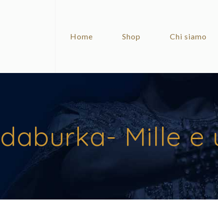
Home
Shop
Chi siamo
daburka- Mille e