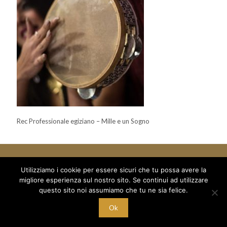
Rec Professionale egiziano – Mille e un Sogno
Utilizziamo i cookie per essere sicuri che tu possa avere la
migliore esperienza sul nostro sito. Se continui ad utilizzare
© 2018 Mille e un Sogno di Boboc Ramona Oana - via Arduino 5
questo sito noi assumiamo che tu ne sia felice.
/a - C/O Palestra Alexandria
C.F. BBC RNN 78T68 Z129M - P.I. 10221700015
Ok