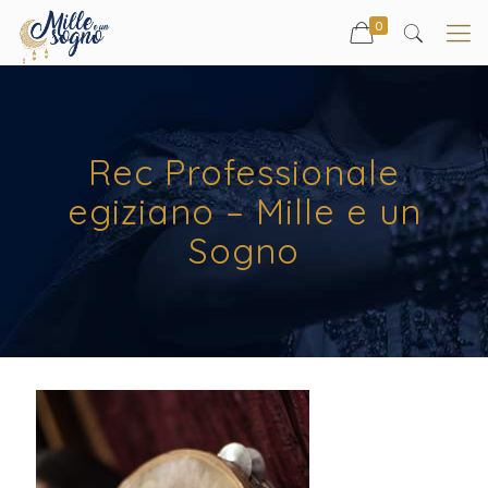
0
Rec Professionale
egiziano – Mille e un
Sogno