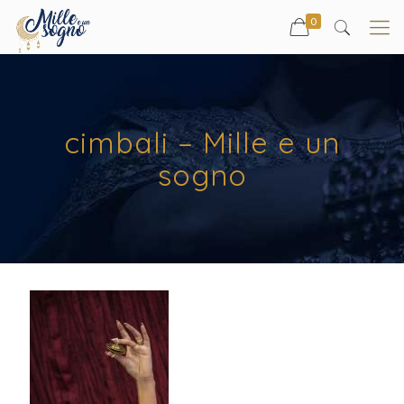
0
cimbali – Mille e un
sogno