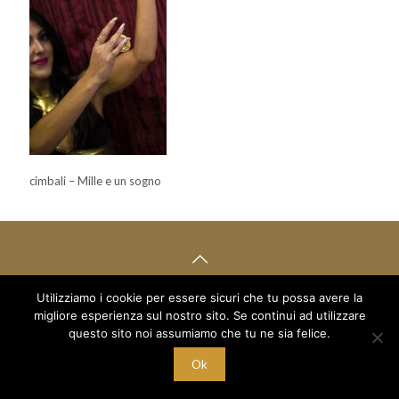
cimbali – Mille e un sogno
Utilizziamo i cookie per essere sicuri che tu possa avere la
© 2018 Mille e un Sogno di Boboc Ramona Oana - via Arduino 5
migliore esperienza sul nostro sito. Se continui ad utilizzare
/a - C/O Palestra Alexandria
C.F. BBC RNN 78T68 Z129M - P.I. 10221700015
questo sito noi assumiamo che tu ne sia felice.
Ok