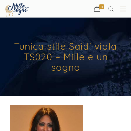
0
Tunica stile Saidi viola
TS020 – Mille e un
sogno