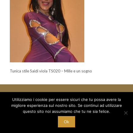
Tunica stile Saidi viola TS020 – Mille e un sogno
Utilizziamo i cookie per essere sicuri che tu possa avere la
migliore esperienza sul nostro sito. Se continui ad utilizzare
© 2018 Mille e un Sogno di Boboc Ramona Oana - via Arduino 5
questo sito noi assumiamo che tu ne sia felice.
/a - C/O Palestra Alexandria
C.F. BBC RNN 78T68 Z129M - P.I. 10221700015
Ok