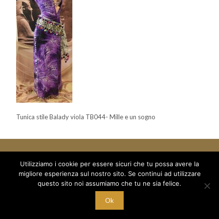
Tunica stile Balady viola TB044- Mille e un sogno
Utilizziamo i cookie per essere sicuri che tu possa avere la
migliore esperienza sul nostro sito. Se continui ad utilizzare
© 2018 Mille e un Sogno di Boboc Ramona Oana - via Arduino 5
questo sito noi assumiamo che tu ne sia felice.
/a - C/O Palestra Alexandria
C.F. BBC RNN 78T68 Z129M - P.I. 10221700015
Ok