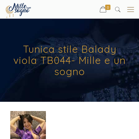
0
Tunica stile Balady
viola TB044- Mille e un
sogno