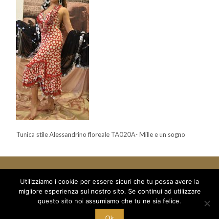
Tunica stile Alessandrino floreale TA020A- Mille e un sogno
Utilizziamo i cookie per essere sicuri che tu possa avere la
migliore esperienza sul nostro sito. Se continui ad utilizzare
© 2018 Mille e un Sogno di Boboc Ramona Oana - via Arduino 5
questo sito noi assumiamo che tu ne sia felice.
/a - C/O Palestra Alexandria
C.F. BBC RNN 78T68 Z129M - P.I. 10221700015
Ok