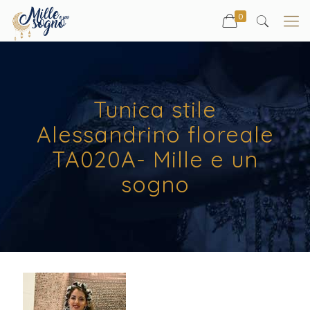
0
Tunica stile
Alessandrino floreale
TA020A- Mille e un
sogno