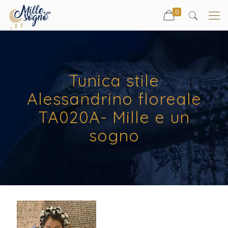
0
Tunica stile
Alessandrino floreale
TA020A- Mille e un
sogno