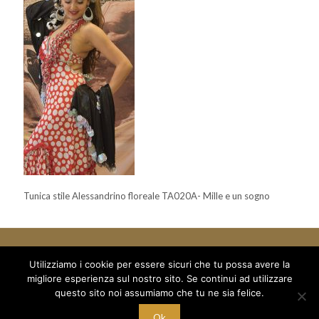
Tunica stile Alessandrino floreale TA020A- Mille e un sogno
Utilizziamo i cookie per essere sicuri che tu possa avere la
migliore esperienza sul nostro sito. Se continui ad utilizzare
© 2018 Mille e un Sogno di Boboc Ramona Oana - via Arduino 5
questo sito noi assumiamo che tu ne sia felice.
/a - C/O Palestra Alexandria
C.F. BBC RNN 78T68 Z129M - P.I. 10221700015
Ok