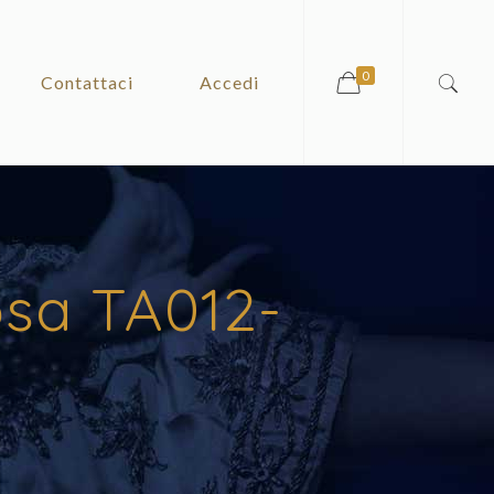
0
Contattaci
Accedi
osa TA012-