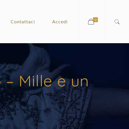
0
Contattaci
Accedi
 – Mille e un