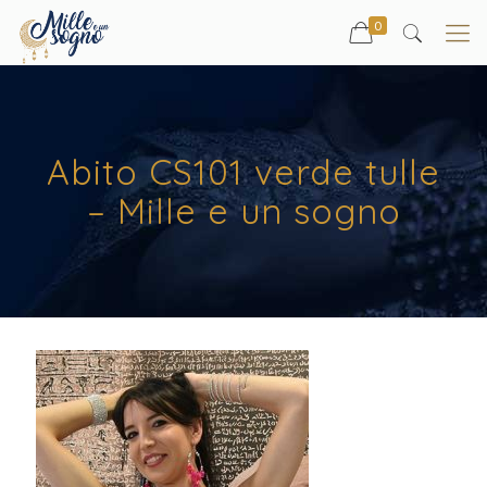
0
Abito CS101 verde tulle
– Mille e un sogno