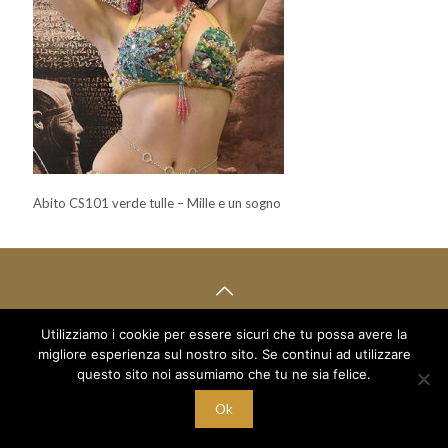
Abito CS101 verde tulle – Mille e un sogno
Utilizziamo i cookie per essere sicuri che tu possa avere la
© 2018 Mille e un Sogno di Boboc Ramona Oana - via Arduino 5
migliore esperienza sul nostro sito. Se continui ad utilizzare
/a - C/O Palestra Alexandria
C.F. BBC RNN 78T68 Z129M - P.I. 10221700015
questo sito noi assumiamo che tu ne sia felice.
Ok