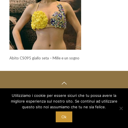
Abito CS095 giallo seta – Mille e un sogno
Utilizziamo i cookie per essere sicuri che tu possa avere la
© 2018 Mille e un Sogno di Boboc Ramona Oana - via Arduino 5
migliore esperienza sul nostro sito. Se continui ad utilizzare
/a - C/O Palestra Alexandria
C.F. BBC RNN 78T68 Z129M - P.I. 10221700015
questo sito noi assumiamo che tu ne sia felice.
Ok