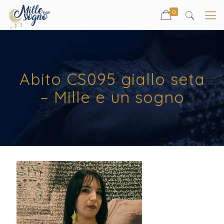
0
Abito CS095 giallo seta
– Mille e un sogno