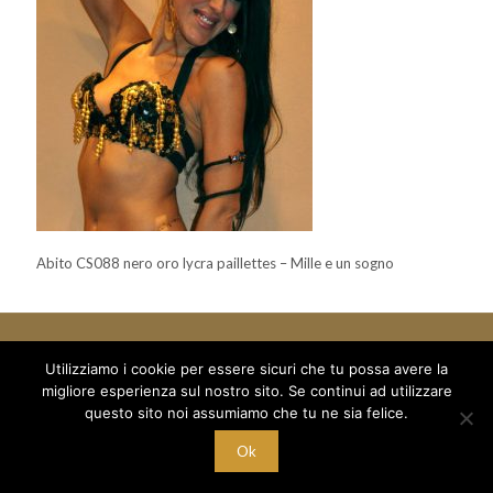
Abito CS088 nero oro lycra paillettes – Mille e un sogno
Utilizziamo i cookie per essere sicuri che tu possa avere la
migliore esperienza sul nostro sito. Se continui ad utilizzare
© 2018 Mille e un Sogno di Boboc Ramona Oana - via Arduino 5
questo sito noi assumiamo che tu ne sia felice.
/a - C/O Palestra Alexandria
C.F. BBC RNN 78T68 Z129M - P.I. 10221700015
Ok