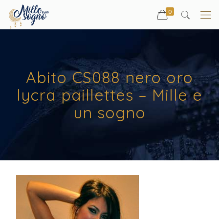
0
Abito CS088 nero oro
lycra paillettes – Mille e
un sogno