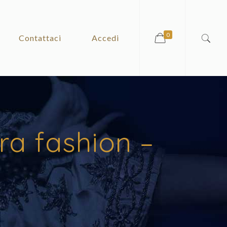
0
Contattaci
Accedi
ra fashion –