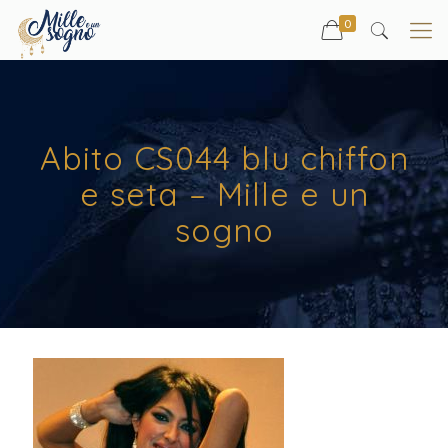
0
Abito CS044 blu chiffon
e seta – Mille e un
sogno