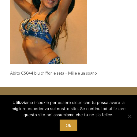
Abito CS044 blu chiffon e seta – Mille e un sogno
Utilizziamo i cookie per essere sicuri che tu possa avere la
migliore esperienza sul nostro sito. Se continui ad utilizzare
© 2018 Mille e un Sogno di Boboc Ramona Oana - via Arduino 5
questo sito noi assumiamo che tu ne sia felice.
/a - C/O Palestra Alexandria
C.F. BBC RNN 78T68 Z129M - P.I. 10221700015
Ok