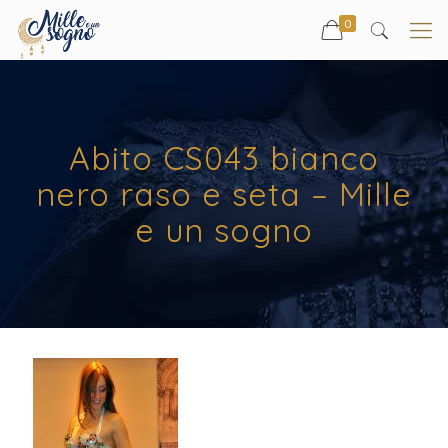
0
Abito CS043 bianco
nero raso e seta – Mille
e un sogno