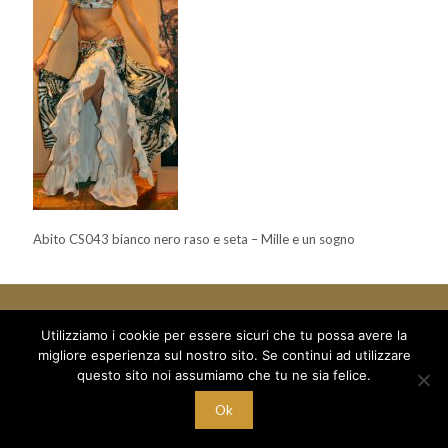
Abito CS043 bianco nero raso e seta – Mille e un sogno
Utilizziamo i cookie per essere sicuri che tu possa avere la
migliore esperienza sul nostro sito. Se continui ad utilizzare
© 2018 Mille e un Sogno di Boboc Ramona Oana - via Arduino 5
questo sito noi assumiamo che tu ne sia felice.
/a - C/O Palestra Alexandria
C.F. BBC RNN 78T68 Z129M - P.I. 10221700015
Ok