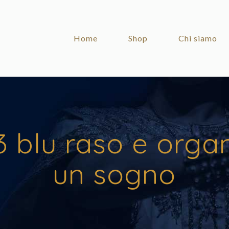
Home
Shop
Chi siamo
 blu raso e organ
un sogno