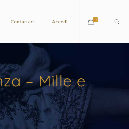
0
Contattaci
Accedi
za – Mille e