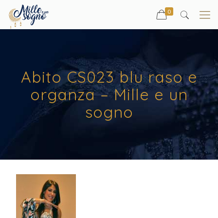
0
Abito CS023 blu raso e
organza – Mille e un
sogno