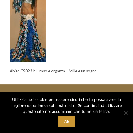
Abito CS023 blu raso e organza – Mille e un sogno
Utilizziamo i cookie per essere sicuri che tu possa avere la
migliore esperienza sul nostro sito. Se continui ad utilizzare
© 2018 Mille e un Sogno di Boboc Ramona Oana - via Arduino 5
questo sito noi assumiamo che tu ne sia felice.
/a - C/O Palestra Alexandria
C.F. BBC RNN 78T68 Z129M - P.I. 10221700015
Ok