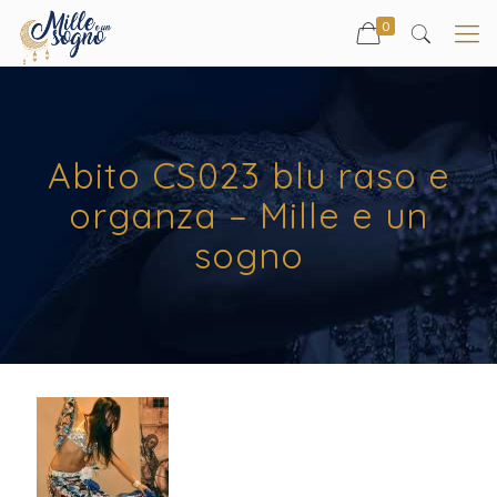
0
Abito CS023 blu raso e
organza – Mille e un
sogno