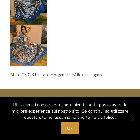
Abito CS023 blu raso e organza – Mille e un sogno
Utilizziamo i cookie per essere sicuri che tu possa avere la
migliore esperienza sul nostro sito. Se continui ad utilizzare
© 2018 Mille e un Sogno di Boboc Ramona Oana - via Arduino 5
questo sito noi assumiamo che tu ne sia felice.
/a - C/O Palestra Alexandria
C.F. BBC RNN 78T68 Z129M - P.I. 10221700015
Ok