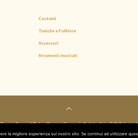
Costumi
Tuniche e Folklore
Accessori
Strumenti musicali
lle e un Sogno di Boboc Ramona Oana - via Arduino 5 /a - C/O Palestra 
C.F. BBC RNN 78T68 Z129M - P.I. 10221700015
ere la migliore esperienza sul nostro sito. Se continui ad utilizzare que