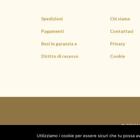
Spedizioni
Chi siamo
Pagamenti
Contattaci
Resi in garanzia e
Privacy
Diritto di recesso
Cookie
© 2018 Mi
Utilizziamo i cookie per essere sicuri che tu possa av