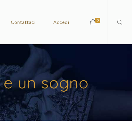
0
Contattaci
Accedi
e e un sogno