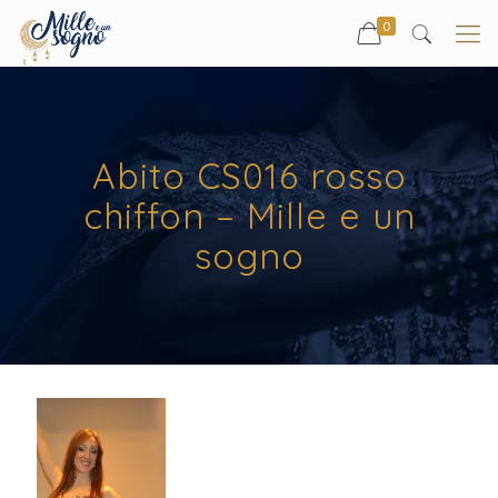
0
Abito CS016 rosso
chiffon – Mille e un
sogno