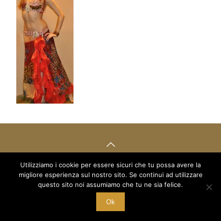
Utilizziamo i cookie per essere sicuri che tu possa avere la
© 2018 Mille e un Sogno di Boboc Ramona Oana - via Arduino 5
migliore esperienza sul nostro sito. Se continui ad utilizzare
/a - C/O Palestra Alexandria
questo sito noi assumiamo che tu ne sia felice.
C.F. BBC RNN 78T68 Z129M - P.I. 10221700015
Ok